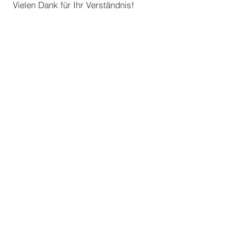
Vielen Dank für Ihr Verständnis!
Total-Body-Condition
–
mit Power ins
Wochenende!
Unser Fitnesskurs findet freitags
von 19:00 bis 20:00 Uhr statt – also
genau dann, wenn man auch
einfach aufs Sofa sinken und den
Fernseher anschalten könnte. Aber
ganz ehrlich: In Dir steckt mehr!